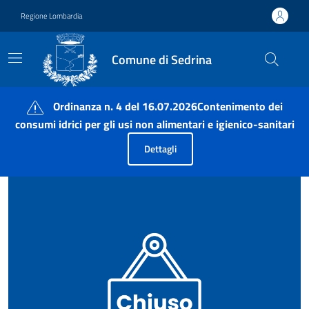
Vai ai contenuti
Vai al footer
Regione Lombardia
Comune di Sedrina
Comune di Sedrina
Ordinanza n. 4 del 16.07.2026Contenimento dei
consumi idrici per gli usi non alimentari e igienico-sanitari
Dettagli