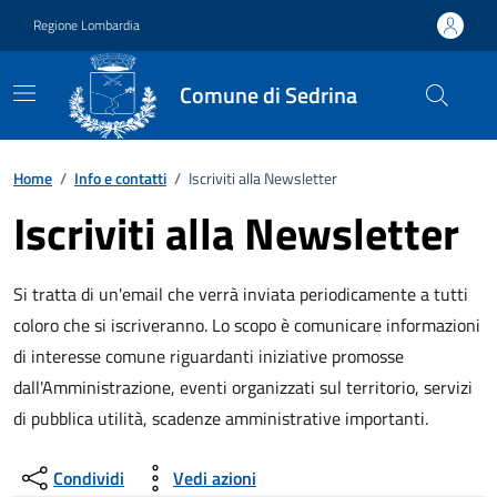
Vai ai contenuti
Vai al footer
Regione Lombardia
Comune di Sedrina
Home
/
Info e contatti
/
Iscriviti alla Newsletter
Iscriviti alla Newsletter
Si tratta di un'email che verrà inviata periodicamente a tutti
coloro che si iscriveranno. Lo scopo è comunicare informazioni
di interesse comune riguardanti iniziative promosse
dall'Amministrazione, eventi organizzati sul territorio, servizi
di pubblica utilità, scadenze amministrative importanti.
Condividi
Vedi azioni