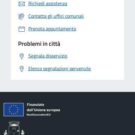
Richiedi assistenza
Contatta gli uffici comunali
Prenota appuntamento
Problemi in città
Segnala disservizio
Elenco segnalazioni pervenute