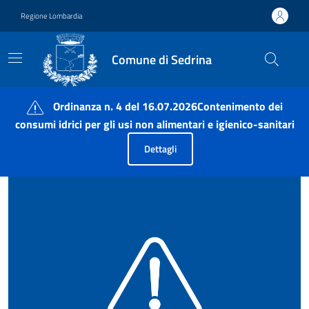
Vai ai contenuti
Vai al footer
Regione Lombardia
Comune di Sedrina
Comune di Sedrina
Ordinanza n. 4 del 16.07.2026Contenimento dei
consumi idrici per gli usi non alimentari e igienico-sanitari
Dettagli