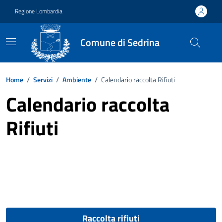
Vai ai contenuti
Vai al footer
Regione Lombardia
Comune di Sedrina
Home
/
Servizi
/
Ambiente
/
Calendario raccolta Rifiuti
Calendario raccolta
Rifiuti
Raccolta rifiuti