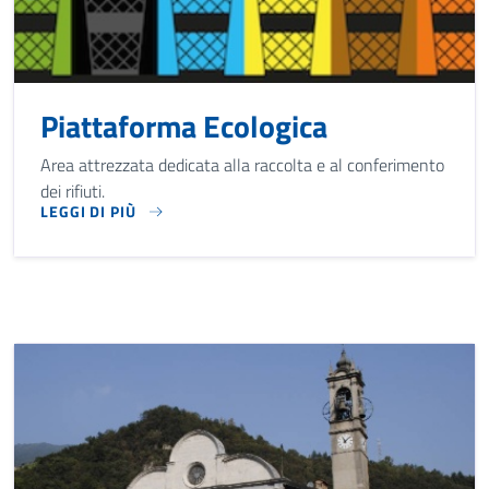
Piattaforma Ecologica
Area attrezzata dedicata alla raccolta e al conferimento
dei rifiuti.
LEGGI DI PIÙ
AREA ATTREZZATA DEDICATA ALLA RACCOLTA E AL CONFERIM