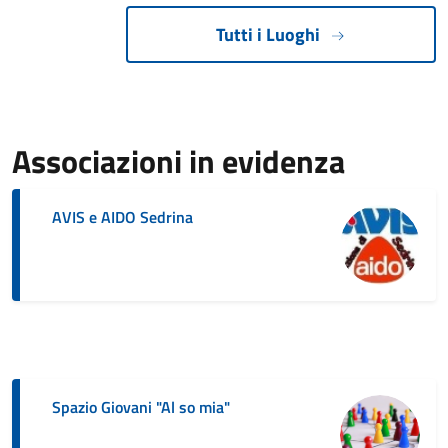
Tutti i Luoghi
Associazioni in evidenza
AVIS e AIDO Sedrina
Spazio Giovani "Al so mia"