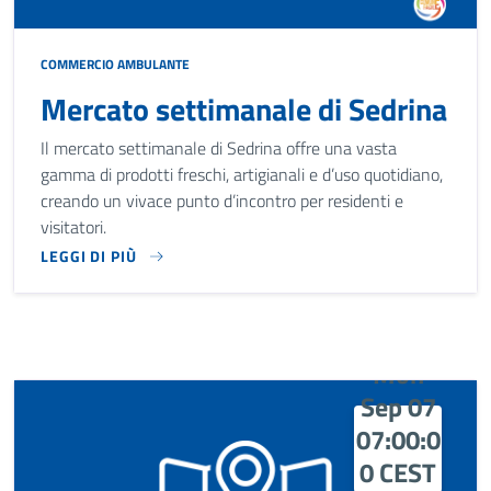
COMMERCIO AMBULANTE
Mercato settimanale di Sedrina
Il mercato settimanale di Sedrina offre una vasta
gamma di prodotti freschi, artigianali e d’uso quotidiano,
creando un vivace punto d’incontro per residenti e
visitatori.
LEGGI DI PIÙ
IL MERCATO SETTIMANALE DI SEDRINA OFFRE UNA VASTA G
Mon
Sep 07
07:00:0
0 CEST