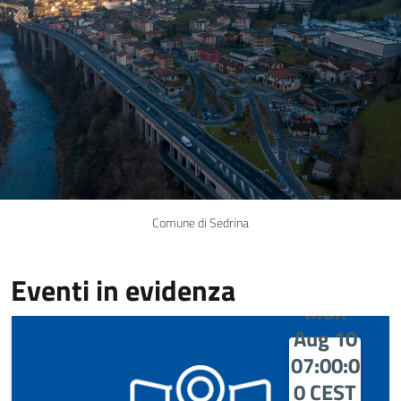
Comune di Sedrina
Eventi in evidenza
Mon
Aug 10
07:00:0
0 CEST