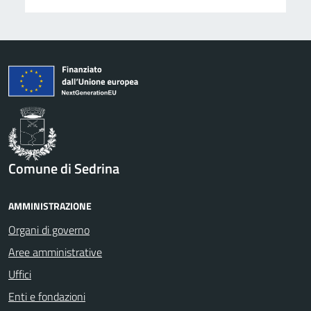
Comune di Sedrina
AMMINISTRAZIONE
Organi di governo
Aree amministrative
Uffici
Enti e fondazioni