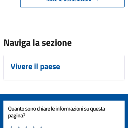
Naviga la sezione
Vivere il paese
Quanto sono chiare le informazioni su questa
pagina?
Valuta da 1 a 5 stelle la pagina