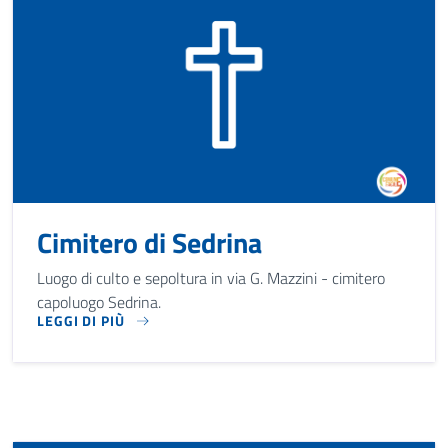
Cimitero di Sedrina
Luogo di culto e sepoltura in via G. Mazzini - cimitero
capoluogo Sedrina.
LEGGI DI PIÙ
LUOGO DI CULTO E SEPOLTURA IN VIA G. MAZZINI - CIMIT