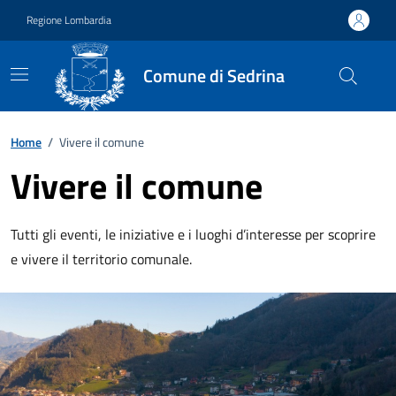
Vai ai contenuti
Vai al footer
Regione Lombardia
Comune di Sedrina
Home
/
Vivere il comune
Vivere il comune
Tutti gli eventi, le iniziative e i luoghi d’interesse per scoprire
e vivere il territorio comunale.