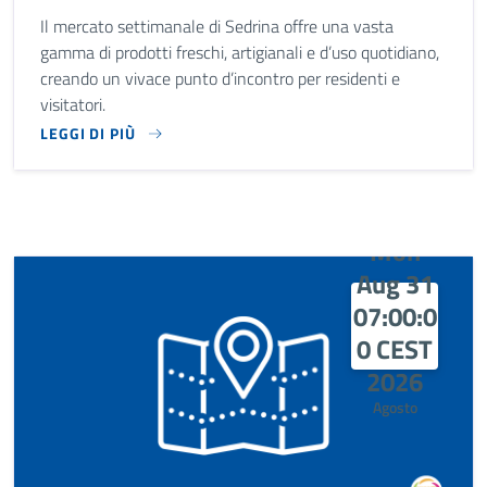
Il mercato settimanale di Sedrina offre una vasta
gamma di prodotti freschi, artigianali e d’uso quotidiano,
creando un vivace punto d’incontro per residenti e
visitatori.
LEGGI DI PIÙ
IL MERCATO SETTIMANALE DI SEDRINA OFFRE UNA VASTA G
Mon
Aug 31
07:00:0
0 CEST
2026
Agosto