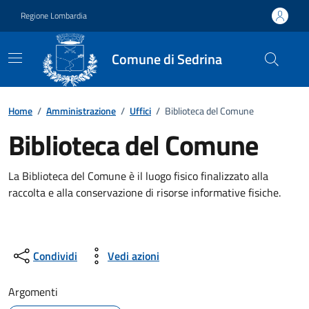
Vai ai contenuti
Vai al footer
Regione Lombardia
Comune di Sedrina
Dettagli dell'ufficio
Home
/
Amministrazione
/
Uffici
/
Biblioteca del Comune
Biblioteca del Comune
La Biblioteca del Comune è il luogo fisico finalizzato alla
raccolta e alla conservazione di risorse informative fisiche.
Condividi
Vedi azioni
Argomenti