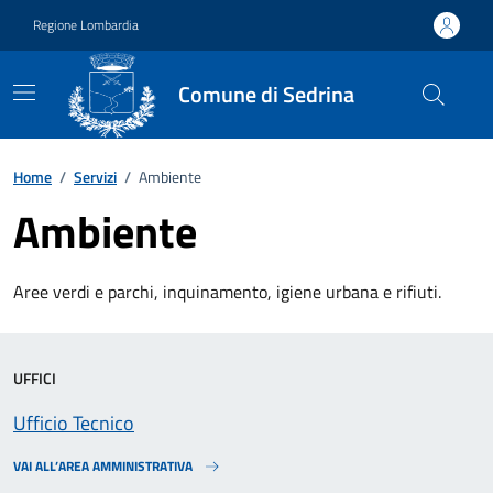
Vai ai contenuti
Vai al footer
Regione Lombardia
Comune di Sedrina
Home
/
Servizi
/
Ambiente
Ambiente
Aree verdi e parchi, inquinamento, igiene urbana e rifiuti.
UFFICI
Ufficio Tecnico
VAI ALL’AREA AMMINISTRATIVA