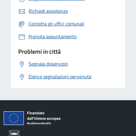
Richiedi assistenza
Contatta gli uffici comunali
Prenota appuntamento
Problemi in città
Segnala disservizio
Elenco segnalazioni pervenute