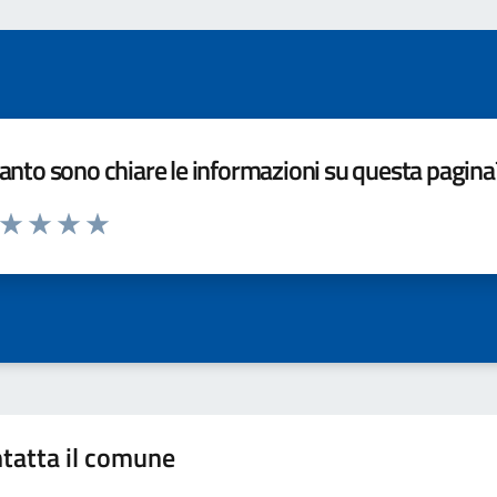
nto sono chiare le informazioni su questa pagina
a da 1 a 5 stelle la pagina
ta 1 stelle su 5
Valuta 2 stelle su 5
Valuta 3 stelle su 5
Valuta 4 stelle su 5
Valuta 5 stelle su 5
tatta il comune