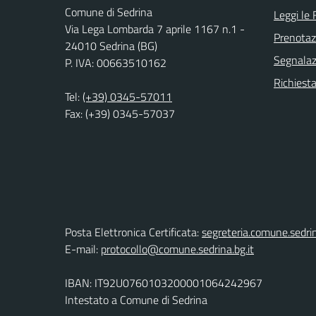
Comune di Sedrina
Leggi le
Via Lega Lombarda 7 aprile 1167 n.1 -
Prenota
24010 Sedrina (BG)
Segnalazi
P. IVA: 00663510162
Richiesta
Tel:
(+39) 0345-57011
Fax: (+39) 0345-57037
Posta Elettronica Certificata:
segreteria.comune.sedri
E-mail:
protocollo@comune.sedrina.bg.it
IBAN: IT92U0760103200001064242967
Intestato a Comune di Sedrina