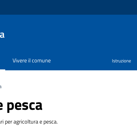
na
Vivere il comune
Istruzione
a
e pesca
ri per agricoltura e pesca.