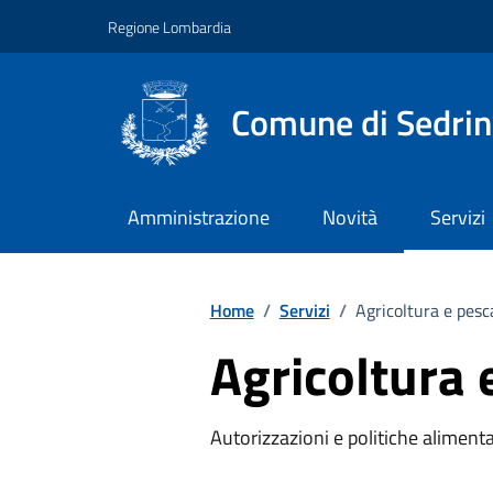
Vai ai contenuti
Vai al footer
Regione Lombardia
Comune di Sedri
Amministrazione
Novità
Servizi
Home
/
Servizi
/
Agricoltura e pesc
Agricoltura 
Autorizzazioni e politiche alimenta