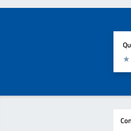
Qua
Valut
Valu
Con