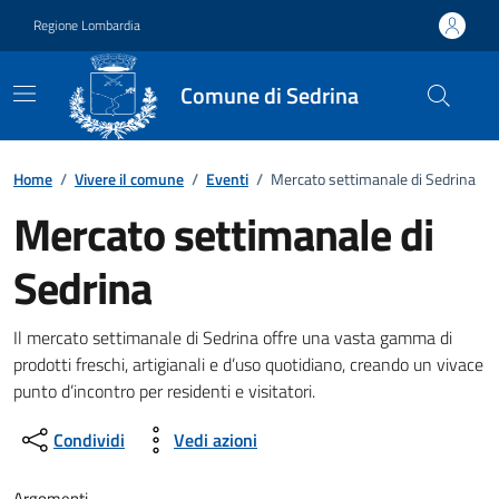
Vai ai contenuti
Vai al footer
Regione Lombardia
Comune di Sedrina
Home
/
Vivere il comune
/
Eventi
/
Mercato settimanale di Sedrina
Mercato settimanale di
Sedrina
Dettagli della notizia
Il mercato settimanale di Sedrina offre una vasta gamma di
prodotti freschi, artigianali e d’uso quotidiano, creando un vivace
punto d’incontro per residenti e visitatori.
Condividi
Vedi azioni
Argomenti