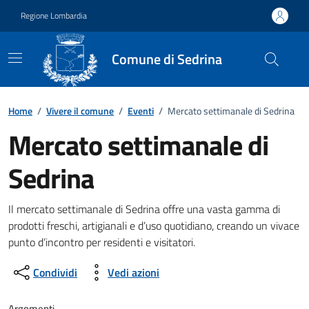
Vai ai contenuti
Vai al footer
Regione Lombardia
Comune di Sedrina
Home
/
Vivere il comune
/
Eventi
/
Mercato settimanale di Sedrina
Mercato settimanale di
Sedrina
Dettagli della notizia
Il mercato settimanale di Sedrina offre una vasta gamma di
prodotti freschi, artigianali e d’uso quotidiano, creando un vivace
punto d’incontro per residenti e visitatori.
Condividi
Vedi azioni
Argomenti