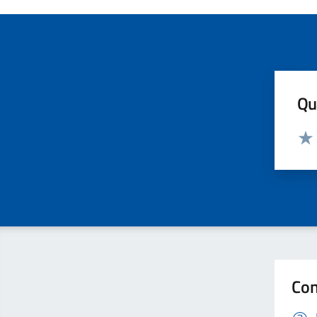
Qua
Valut
Valu
Con