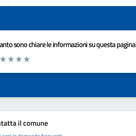
nto sono chiare le informazioni su questa pagina
a da 1 a 5 stelle la pagina
ta 1 stelle su 5
Valuta 2 stelle su 5
Valuta 3 stelle su 5
Valuta 4 stelle su 5
Valuta 5 stelle su 5
tatta il comune