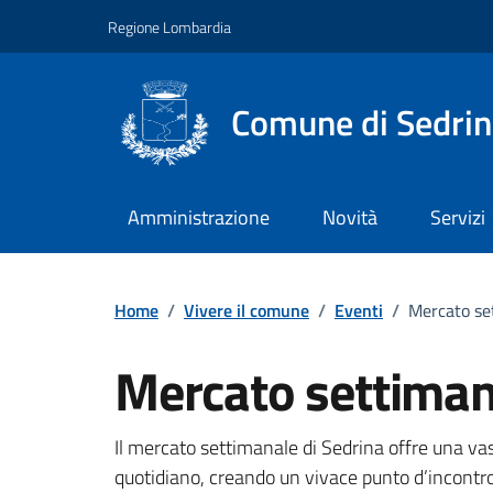
Vai ai contenuti
Vai al footer
Regione Lombardia
Comune di Sedri
Amministrazione
Novità
Servizi
Home
/
Vivere il comune
/
Eventi
/
Mercato se
Mercato settiman
Dettagli della notizi
Il mercato settimanale di Sedrina offre una vas
quotidiano, creando un vivace punto d’incontro p