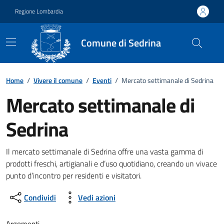
Vai ai contenuti
Vai al footer
Regione Lombardia
Comune di Sedrina
Home
/
Vivere il comune
/
Eventi
/
Mercato settimanale di Sedrina
Mercato settimanale di
Sedrina
Dettagli della notizia
Il mercato settimanale di Sedrina offre una vasta gamma di
prodotti freschi, artigianali e d’uso quotidiano, creando un vivace
punto d’incontro per residenti e visitatori.
Condividi
Vedi azioni
Argomenti