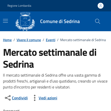
Vai ai contenuti
Vai al footer
Regione Lombardia
Comune di Sedrina
Home
/
Vivere il comune
/
Eventi
/
Mercato settimanale di Sedrina
Mercato settimanale di
Sedrina
Dettagli della notizia
Il mercato settimanale di Sedrina offre una vasta gamma di
prodotti freschi, artigianali e d’uso quotidiano, creando un vivace
punto d’incontro per residenti e visitatori.
Condividi
Vedi azioni
Argomenti