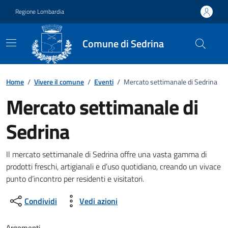
Vai ai contenuti
Vai al footer
Regione Lombardia
Comune di Sedrina
Home
/
Vivere il comune
/
Eventi
/
Mercato settimanale di Sedrina
Mercato settimanale di
Sedrina
Dettagli della notizia
Il mercato settimanale di Sedrina offre una vasta gamma di
prodotti freschi, artigianali e d’uso quotidiano, creando un vivace
punto d’incontro per residenti e visitatori.
Condividi
Vedi azioni
Argomenti