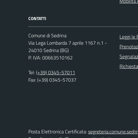
Mobilità 
CONTATTI
Comune di Sedrina
Leggi le
Via Lega Lombarda 7 aprile 1167 n.1 -
Prenota
24010 Sedrina (BG)
Segnalazi
P. IVA: 00663510162
Richiesta
Tel:
(+39) 0345-57011
Fax: (+39) 0345-57037
Posta Elettronica Certificata:
segreteria.comune.sedri