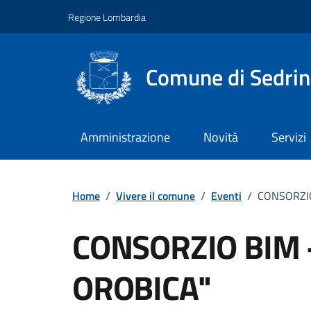
Vai ai contenuti
Vai al footer
Regione Lombardia
Comune di Sedri
Amministrazione
Novità
Servizi
Home
/
Vivere il comune
/
Eventi
/
CONSORZI
CONSORZIO BIM
OROBICA"