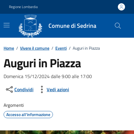
Vai ai contenuti
Vai al footer
Regione Lombardia
Comune di Sedrina
Home
/
Vivere il comune
/
Eventi
/
Auguri in Piazza
Auguri in Piazza
Dettagli della notizia
Domenica 15/12/2024 dalle 9:00 alle 17:00
Condividi
Vedi azioni
Argomenti
Accesso all'informazione