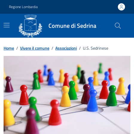
Vai ai contenuti
Vai al footer
Regione Lombardia
Comune di Sedrina
Home
/
Vivere il comune
/
Associazioni
/
U.S. Sedrinese