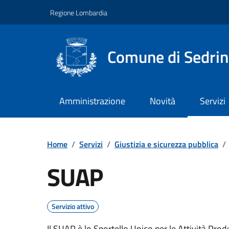
Vai ai contenuti
Vai al footer
Regione Lombardia
Comune di Sedri
Amministrazione
Novità
Servizi
Home
/
Servizi
/
Giustizia e sicurezza pubblica
/
SUAP
Servizio attivo
Il SUAP è lo Sportello Unico per le Attività Prod