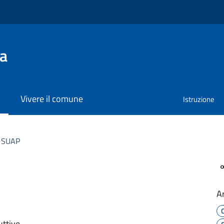
na
Vivere il comune
Istruzione
SUAP
A
uttive.