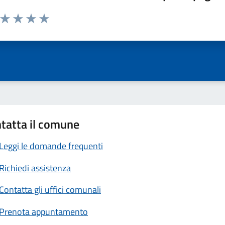
a da 1 a 5 stelle la pagina
ta 1 stelle su 5
Valuta 2 stelle su 5
Valuta 3 stelle su 5
Valuta 4 stelle su 5
Valuta 5 stelle su 5
tatta il comune
Leggi le domande frequenti
Richiedi assistenza
Contatta gli uffici comunali
Prenota appuntamento