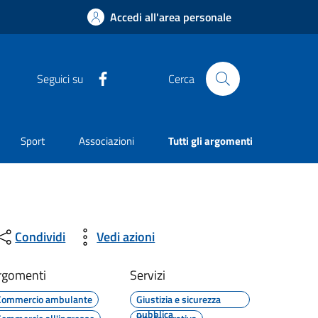
Accedi all'area personale
Facebook
Seguici su
Cerca
Sport
Associazioni
Tutti gli argomenti
Condividi
Vedi azioni
rgomenti
Servizi
Commercio ambulante
Giustizia e sicurezza
pubblica