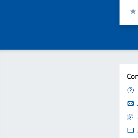
Valut
Valu
Con