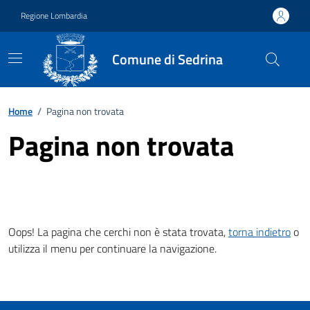
Vai ai contenuti
Vai al footer
Regione Lombardia
Comune di Sedrina
Home
/
Pagina non trovata
Pagina non trovata
Oops! La pagina che cerchi non è stata trovata,
torna indietro
o
utilizza il menu per continuare la navigazione.