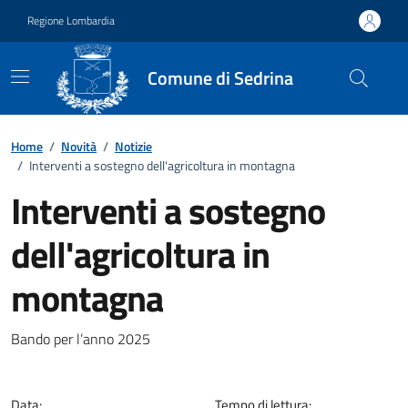
Vai ai contenuti
Vai al footer
Regione Lombardia
Comune di Sedrina
Home
/
Novità
/
Notizie
/
Interventi a sostegno dell'agricoltura in montagna
Interventi a sostegno
dell'agricoltura in
montagna
Dettagli della notizia
Bando per l’anno 2025
Data:
Tempo di lettura: