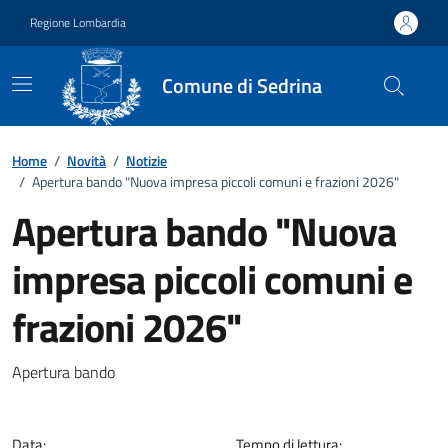
Vai ai contenuti
Vai al footer
Regione Lombardia
Comune di Sedrina
Home
/
Novità
/
Notizie
/
Apertura bando "Nuova impresa piccoli comuni e frazioni 2026"
Apertura bando "Nuova
impresa piccoli comuni e
frazioni 2026"
Dettagli della notizia
Apertura bando
Data:
Tempo di lettura: