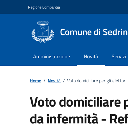
Vai ai contenuti
Vai al footer
Regione Lombardia
Comune di Sedri
Amministrazione
Novità
Servizi
Home
/
Novità
/
Voto domiciliare per gli eletto
Voto domiciliare pe
da infermità - R