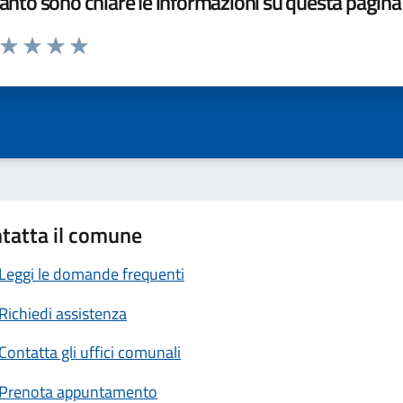
nto sono chiare le informazioni su questa pagina
a da 1 a 5 stelle la pagina
ta 1 stelle su 5
Valuta 2 stelle su 5
Valuta 3 stelle su 5
Valuta 4 stelle su 5
Valuta 5 stelle su 5
tatta il comune
Leggi le domande frequenti
Richiedi assistenza
Contatta gli uffici comunali
Prenota appuntamento