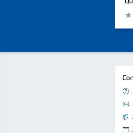
Qua
Valut
Valu
Con