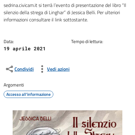
Dettagli della notizia
sedrina.civicam.it si terrà l’evento di presentazione del libro “Il
silenzio della strega di Linghar” di Jessica Belli. Per ulteriori
informazioni consultare il link sottostante.
Data:
Tempo di lettura:
19 aprile 2021
Condividi
Vedi azioni
Argomenti
Accesso all'informazione