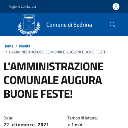
Vai ai contenuti
Vai al footer
Regione Lombardia
Comune di Sedrina
Home
/
Novità
/
L'AMMINISTRAZIONE COMUNALE AUGURA BUONE FESTE!
L'AMMINISTRAZIONE
COMUNALE AUGURA
BUONE FESTE!
Dettagli della notizia
Data:
Tempo di lettura:
< 1 min
22 dicembre 2021