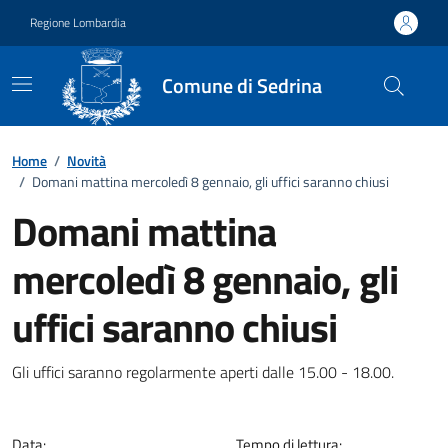
Vai ai contenuti
Vai al footer
Regione Lombardia
Comune di Sedrina
Home
/
Novità
/
Domani mattina mercoledì 8 gennaio, gli uffici saranno chiusi
Domani mattina
mercoledì 8 gennaio, gli
uffici saranno chiusi
Dettagli della notizia
Gli uffici saranno regolarmente aperti dalle 15.00 - 18.00.
Data:
Tempo di lettura: