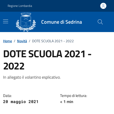
Vai ai contenuti
Vai al footer
Regione Lombardia
Comune di Sedrina
Home
/
Novità
/
DOTE SCUOLA 2021 - 2022
DOTE SCUOLA 2021 -
2022
Dettagli della notizia
In allegato il volantino esplicativo.
Data:
Tempo di lettura:
< 1 min
20 maggio 2021