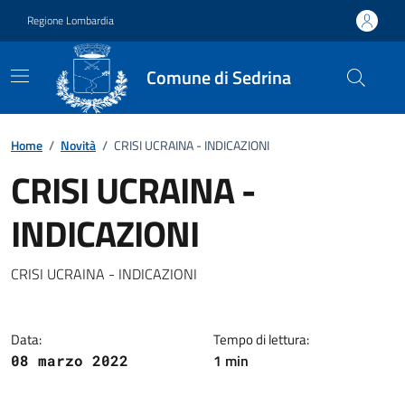
Vai ai contenuti
Vai al footer
Regione Lombardia
Comune di Sedrina
Home
/
Novità
/
CRISI UCRAINA - INDICAZIONI
CRISI UCRAINA -
INDICAZIONI
Dettagli della notizia
CRISI UCRAINA - INDICAZIONI
Data:
Tempo di lettura:
1 min
08 marzo 2022