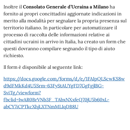
Inoltre il
Consolato Generale d’Ucraina
a Milano
ha
fornito ai propri concittadini aggiornate indicazioni in
merito alla modalità per segnalare la propria presenza sul
territorio italiano. In particolare per automatizzare il
processo di raccolta delle informazioni relative ai
cittadini ucraini in arrivo in Italia, ha creato un form che
questi dovranno compilare segnando il tipo di aiuto
richiesto.
Il form è disponibile al seguente link:
https://docs.google.com/forms/d/e/1FAIpQLScwKS8w
d9dFMkKd4U5Srm-63FyStAUYgFD7GgFgjlBG-
SviTg/viewform?
fbclid=IwAR0BrVNb3F_TAbxNXxfeQ70jU5b60xL-
abCY7iCPTkcXhjLXTNmMLIqDB8U