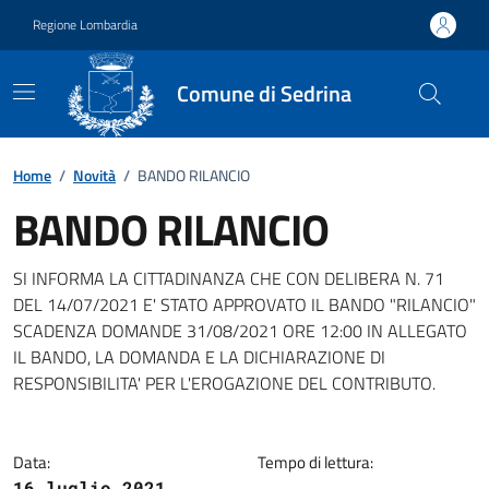
Vai ai contenuti
Vai al footer
Regione Lombardia
Comune di Sedrina
Home
/
Novità
/
BANDO RILANCIO
BANDO RILANCIO
Dettagli della notizia
SI INFORMA LA CITTADINANZA CHE CON DELIBERA N. 71
DEL 14/07/2021 E' STATO APPROVATO IL BANDO "RILANCIO"
SCADENZA DOMANDE 31/08/2021 ORE 12:00 IN ALLEGATO
IL BANDO, LA DOMANDA E LA DICHIARAZIONE DI
RESPONSIBILITA' PER L'EROGAZIONE DEL CONTRIBUTO.
Data:
Tempo di lettura:
16 luglio 2021