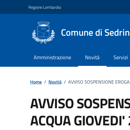
Vai ai contenuti
Vai al footer
Regione Lombardia
Comune di Sedri
Amministrazione
Novità
Servizi
Home
/
Novità
/
AVVISO SOSPENSIONE EROGAZ
AVVISO SOSPEN
ACQUA GIOVEDI' 