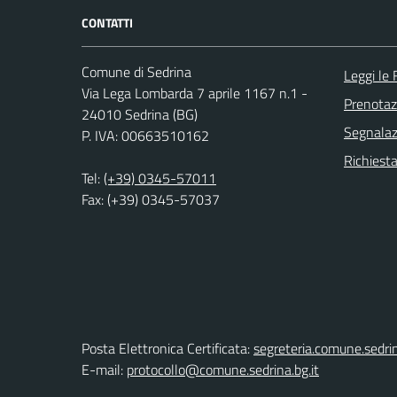
CONTATTI
Comune di Sedrina
Leggi le
Via Lega Lombarda 7 aprile 1167 n.1 -
Prenota
24010 Sedrina (BG)
Segnalazi
P. IVA: 00663510162
Richiesta
Tel:
(+39) 0345-57011
Fax: (+39) 0345-57037
Posta Elettronica Certificata:
segreteria.comune.sedri
E-mail:
protocollo@comune.sedrina.bg.it