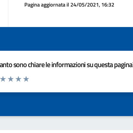
Pagina aggiornata il 24/05/2021, 16:32
nto sono chiare le informazioni su questa pagina
a da 1 a 5 stelle la pagina
ta 1 stelle su 5
Valuta 2 stelle su 5
Valuta 3 stelle su 5
Valuta 4 stelle su 5
Valuta 5 stelle su 5