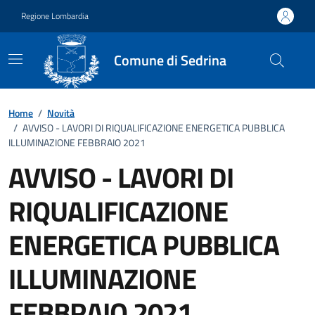
Vai ai contenuti
Vai al footer
Regione Lombardia
Comune di Sedrina
Home
/
Novità
/
AVVISO - LAVORI DI RIQUALIFICAZIONE ENERGETICA PUBBLICA
ILLUMINAZIONE FEBBRAIO 2021
AVVISO - LAVORI DI
RIQUALIFICAZIONE
ENERGETICA PUBBLICA
ILLUMINAZIONE
FEBBRAIO 2021