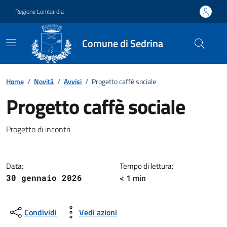
Vai ai contenuti
Vai al footer
Regione Lombardia
Comune di Sedrina
Home
/
Novità
/
Avvisi
/
Progetto caffè sociale
Progetto caffè sociale
Dettagli della notizia
Progetto di incontri
Data:
Tempo di lettura:
< 1 min
30 gennaio 2026
Condividi
Vedi azioni