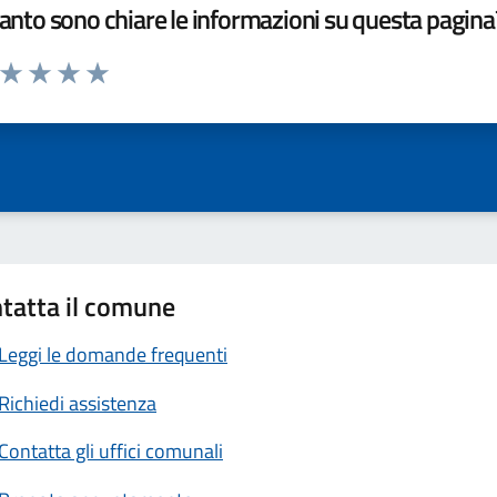
nto sono chiare le informazioni su questa pagina
a da 1 a 5 stelle la pagina
ta 1 stelle su 5
Valuta 2 stelle su 5
Valuta 3 stelle su 5
Valuta 4 stelle su 5
Valuta 5 stelle su 5
tatta il comune
Leggi le domande frequenti
Richiedi assistenza
Contatta gli uffici comunali