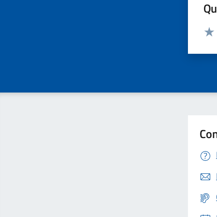
Qua
Valut
Valu
Con