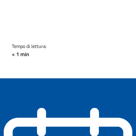
a
Tempo di lettura:
< 1 min