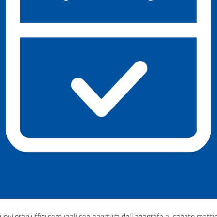
uovi orari uffici comunali con apertura dell'anagrafe al sabato matti