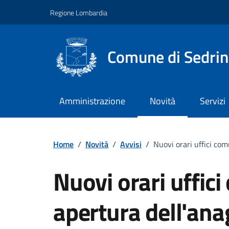
Vai ai contenuti
Vai al footer
Regione Lombardia
Comune di Sedri
Amministrazione
Novità
Servizi
Home
/
Novità
/
Avvisi
/
Nuovi orari uffici co
Nuovi orari uffic
apertura dell'ana