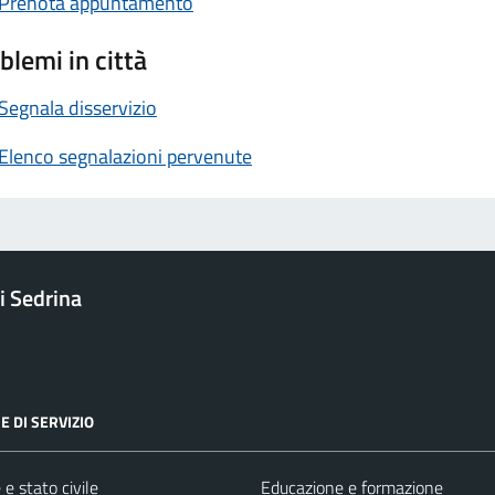
Prenota appuntamento
blemi in città
Segnala disservizio
Elenco segnalazioni pervenute
 Sedrina
E DI SERVIZIO
e stato civile
Educazione e formazione