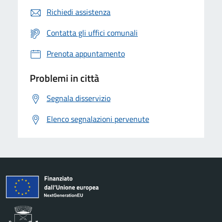
Richiedi assistenza
Contatta gli uffici comunali
Prenota appuntamento
Problemi in città
Segnala disservizio
Elenco segnalazioni pervenute