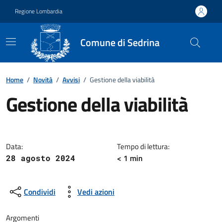
Vai ai contenuti
Vai al footer
Regione Lombardia
Comune di Sedrina
Home
/
Novità
/
Avvisi
/
Gestione della viabilità
Gestione della viabilità
Dettagli della notizia
Data:
Tempo di lettura:
< 1 min
28 agosto 2024
Condividi
Vedi azioni
Argomenti