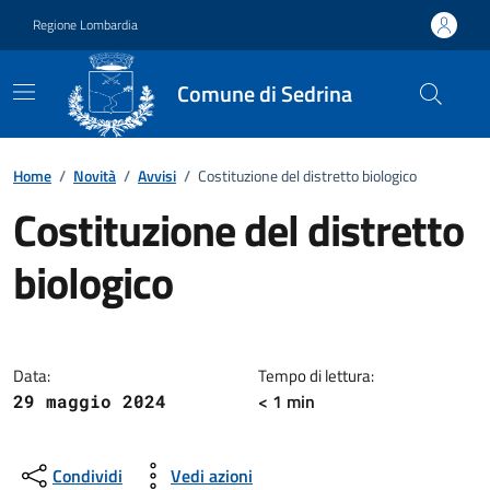
Vai ai contenuti
Vai al footer
Regione Lombardia
Comune di Sedrina
Home
/
Novità
/
Avvisi
/
Costituzione del distretto biologico
Costituzione del distretto
biologico
Dettagli della notizia
Data:
Tempo di lettura:
< 1 min
29 maggio 2024
Condividi
Vedi azioni