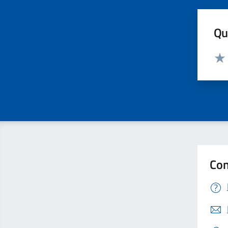
Qua
Valut
Valu
Con