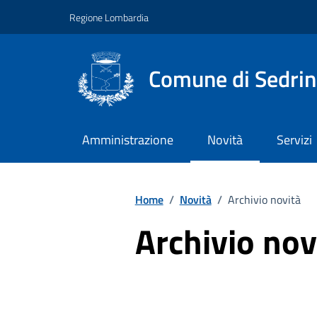
Vai ai contenuti
Vai al footer
Regione Lombardia
Comune di Sedri
Amministrazione
Novità
Servizi
Home
/
Novità
/
Archivio novità
Archivio nov