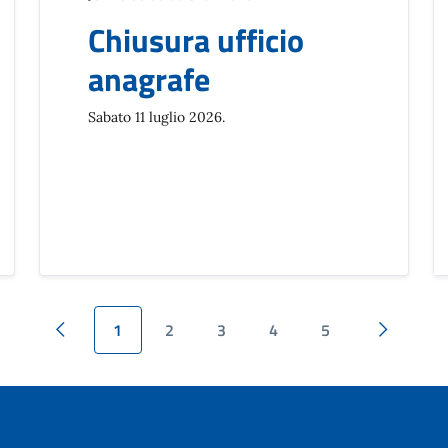
Chiusura ufficio
anagrafe
Sabato 11 luglio 2026.
1
2
3
4
5
Pagina precedente
Pagina su