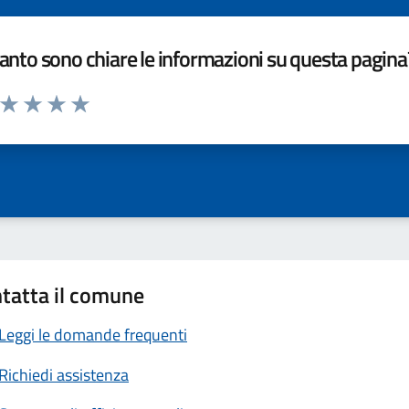
nto sono chiare le informazioni su questa pagina
a da 1 a 5 stelle la pagina
ta 1 stelle su 5
Valuta 2 stelle su 5
Valuta 3 stelle su 5
Valuta 4 stelle su 5
Valuta 5 stelle su 5
tatta il comune
Leggi le domande frequenti
Richiedi assistenza