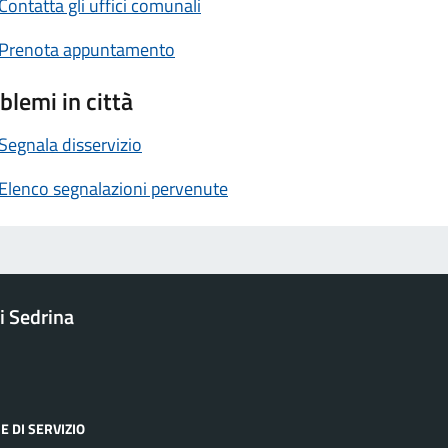
Contatta gli uffici comunali
Prenota appuntamento
blemi in città
Segnala disservizio
Elenco segnalazioni pervenute
 Sedrina
E DI SERVIZIO