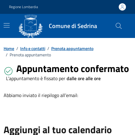
Vai ai contenuti
Vai al footer
Regione Lombardia
Comune di Sedrina
Home
/
Info e contatti
/
Prenota appuntamento
/
Prenota appuntamento
Appuntamento confermato
L’appuntamento è fissato per
dalle ore alle ore
Abbiamo inviato il riepilogo all’email:
Aggiungi al tuo calendario