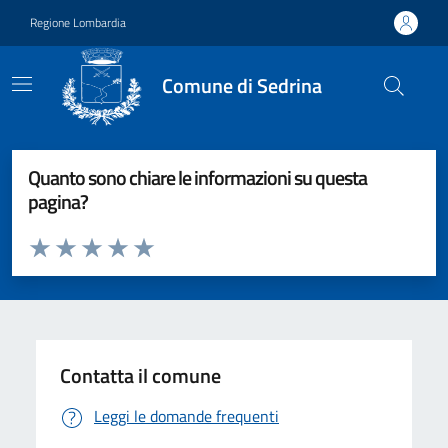
Vai ai contenuti
Vai al footer
Regione Lombardia
Comune di Sedrina
Quanto sono chiare le informazioni su questa
pagina?
Valuta da 1 a 5 stelle la pagina
Valuta 1 stelle su 5
Valuta 2 stelle su 5
Valuta 3 stelle su 5
Valuta 4 stelle su 5
Valuta 5 stelle su 5
Contatta il comune
Leggi le domande frequenti