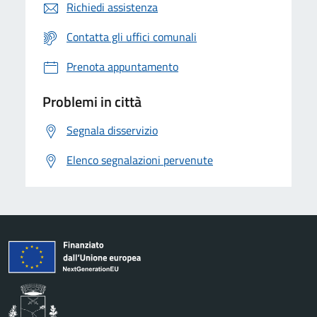
Richiedi assistenza
Contatta gli uffici comunali
Prenota appuntamento
Problemi in città
Segnala disservizio
Elenco segnalazioni pervenute