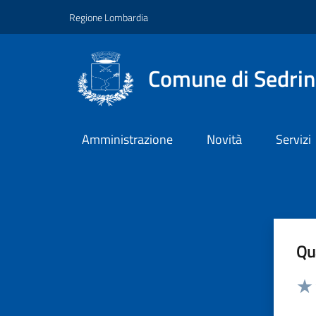
Vai ai contenuti
Vai al footer
Regione Lombardia
Comune di Sedri
Amministrazione
Novità
Servizi
Qua
Valut
Valu