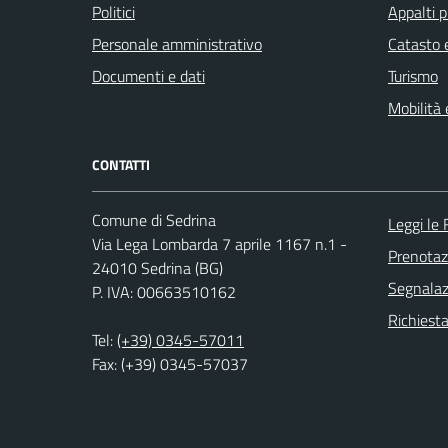
Politici
Appalti p
Personale amministrativo
Catasto e
Documenti e dati
Turismo
Mobilità 
CONTATTI
Comune di Sedrina
Leggi le
Via Lega Lombarda 7 aprile 1167 n.1 -
Prenota
24010 Sedrina (BG)
Segnalazi
P. IVA: 00663510162
Richiesta
Tel:
(+39) 0345-57011
Fax: (+39) 0345-57037