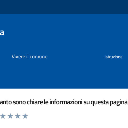
na
Vivere il comune
Istruzione
nto sono chiare le informazioni su questa pagina
a da 1 a 5 stelle la pagina
ta 1 stelle su 5
Valuta 2 stelle su 5
Valuta 3 stelle su 5
Valuta 4 stelle su 5
Valuta 5 stelle su 5