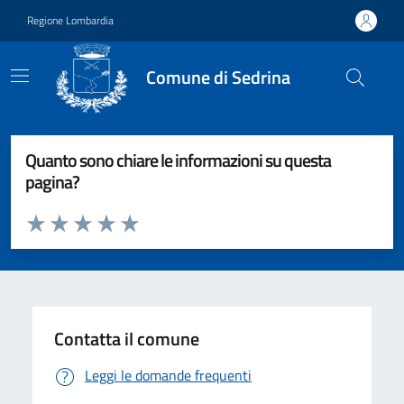
Vai ai contenuti
Vai al footer
Regione Lombardia
Comune di Sedrina
Quanto sono chiare le informazioni su questa
pagina?
Valuta da 1 a 5 stelle la pagina
Valuta 1 stelle su 5
Valuta 2 stelle su 5
Valuta 3 stelle su 5
Valuta 4 stelle su 5
Valuta 5 stelle su 5
Contatta il comune
Leggi le domande frequenti