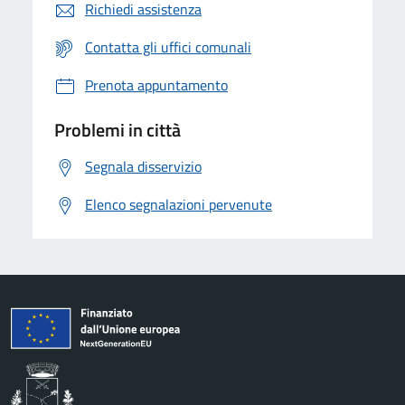
Richiedi assistenza
Contatta gli uffici comunali
Prenota appuntamento
Problemi in città
Segnala disservizio
Elenco segnalazioni pervenute