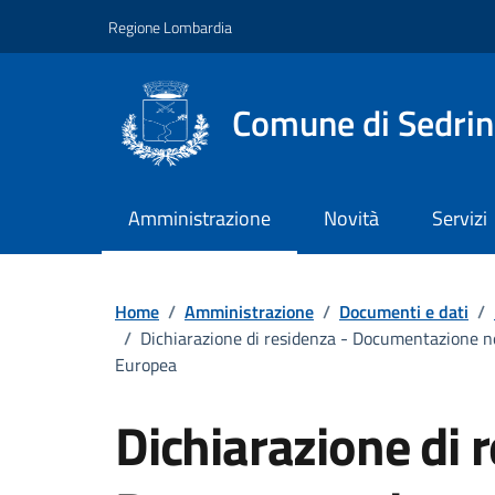
Vai ai contenuti
Vai al footer
Regione Lombardia
Comune di Sedri
Amministrazione
Novità
Servizi
Dettagli del doc
Home
/
Amministrazione
/
Documenti e dati
/
/
Dichiarazione di residenza - Documentazione nece
Europea
Dichiarazione di 