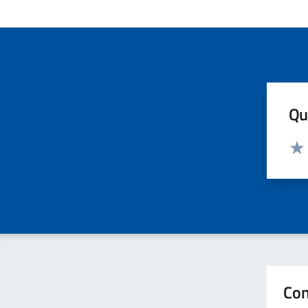
Qua
Valut
Valu
Con