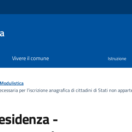
na
Vivere il comune
Istruzione
umento
Modulistica
ssaria per l’iscrizione anagrafica di cittadini di Stati non appart
residenza -