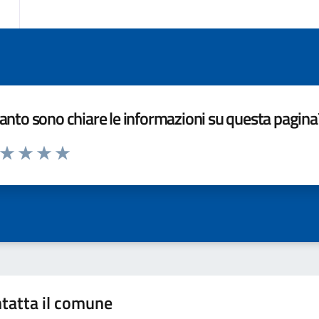
nto sono chiare le informazioni su questa pagina
a da 1 a 5 stelle la pagina
ta 1 stelle su 5
Valuta 2 stelle su 5
Valuta 3 stelle su 5
Valuta 4 stelle su 5
Valuta 5 stelle su 5
tatta il comune