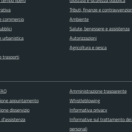
e tempo libero
Giustizia e sicurezza pubblica
rativa
Tributi, finanze e contravvenzion
e commercio
Ambiente
ubblici
Salute, benessere e assistenza
 urbanistica
Autorizzazioni
Agricoltura e pesca
e trasporti
 FAQ
Amministrazione trasparente
zione appuntamento
Whistleblowing
one disservizio
Informativa privacy
 d'assistenza
Informative sul trattamento dei
personali