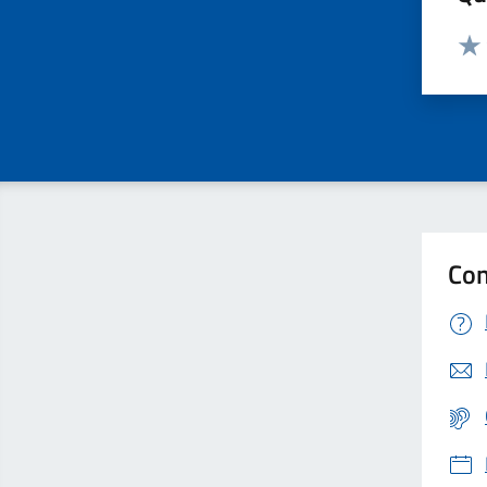
Valut
Valu
Con