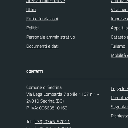
Aree amministrative
Cultura 
Uffici
Vita lavo
Enti e fondazioni
Imprese 
Politici
Appalti p
Personale amministrativo
Catasto e
Documenti e dati
Turismo
Mobilità 
CONTATTI
Comune di Sedrina
Leggi le
Via Lega Lombarda 7 aprile 1167 n.1 -
Prenota
24010 Sedrina (BG)
Segnalazi
P. IVA: 00663510162
Richiesta
Tel:
(+39) 0345-57011