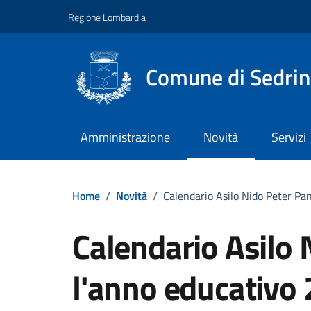
Vai ai contenuti
Vai al footer
Regione Lombardia
Comune di Sedri
Amministrazione
Novità
Servizi
Home
/
Novità
/
Calendario Asilo Nido Peter Pa
Calendario Asilo 
l'anno educativo