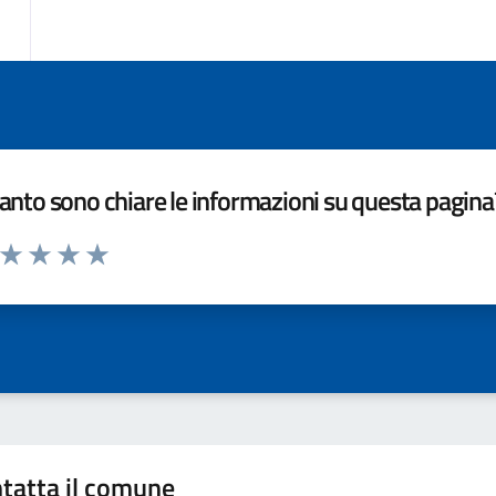
nto sono chiare le informazioni su questa pagina
a da 1 a 5 stelle la pagina
ta 1 stelle su 5
Valuta 2 stelle su 5
Valuta 3 stelle su 5
Valuta 4 stelle su 5
Valuta 5 stelle su 5
tatta il comune