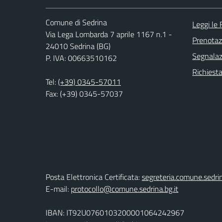
Comune di Sedrina
Leggi le
Via Lega Lombarda 7 aprile 1167 n.1 -
Prenota
24010 Sedrina (BG)
Segnalazi
P. IVA: 00663510162
Richiesta
Tel:
(+39) 0345-57011
Fax: (+39) 0345-57037
Posta Elettronica Certificata:
segreteria.comune.sedri
E-mail:
protocollo@comune.sedrina.bg.it
IBAN: IT92U0760103200001064242967