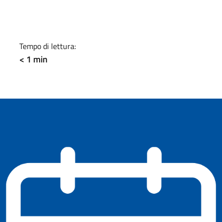
a
Tempo di lettura:
< 1 min