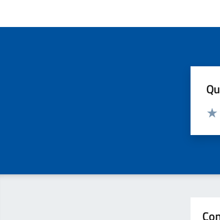
Qua
Valut
Valu
Con