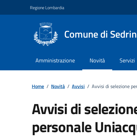
Vai ai contenuti
Vai al footer
Regione Lombardia
Comune di Sedri
Amministrazione
Novità
Servizi
Home
/
Novità
/
Avvisi
/
Avvisi di selezione p
Avvisi di selezio
personale Uniacq